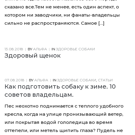
сказано все.Тем не менее, есть один аспект, о
котором ни заводчики, ни фанаты-владельцы
сильно не распространяются. Самое […]
13.08.2018
|
BY
АЛЬФА
|
IN
ЗДОРОВЬЕ СОБАКИ
Здоровый щенок
07.08.2018
|
BY
АЛЬФА
|
IN
ЗДОРОВЬЕ СОБАКИ
,
СТАТЬИ
Как подготовить собаку к зиме. 10
советов владельцам.
Пес неохотно поднимается с теплого удобного
кресла, когда на улице пронизывающий ветер,
или покрытая водой гололедица во время
оттепели, или метель щипить глаза? Пудель не