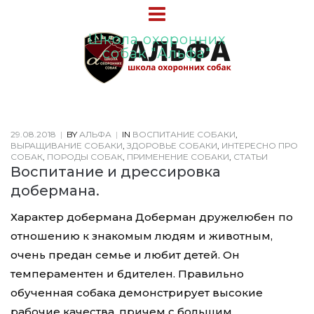
Школа охоронних
собак "Альфа"
29.08.2018
|
BY
АЛЬФА
|
IN
ВОСПИТАНИЕ СОБАКИ
,
ВЫРАЩИВАНИЕ СОБАКИ
,
ЗДОРОВЬЕ СОБАКИ
,
ИНТЕРЕСНО ПРО
СОБАК
,
ПОРОДЫ СОБАК
,
ПРИМЕНЕНИЕ СОБАКИ
,
СТАТЬИ
Воспитание и дрессировка
добермана.
Характер добермана Доберман дружелюбен по
отношению к знакомым людям и животным,
очень предан семье и любит детей. Он
темпераментен и бдителен. Правильно
обученная собака демонстрирует высокие
рабочие качества, причем с большим