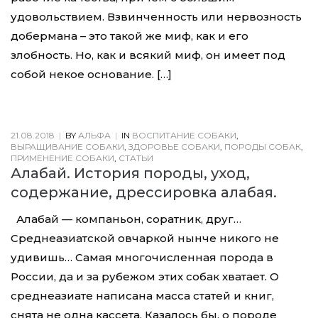
удовольствием. Взвинченность или нервозность
добермана – это такой же миф, как и его
злобность. Но, как и всякий миф, он имеет под
собой некое основание. […]
21.08.2018
|
BY
АЛЬФА
|
IN
ВОСПИТАНИЕ СОБАКИ
,
ВЫРАЩИВАНИЕ СОБАКИ
,
ЗДОРОВЬЕ СОБАКИ
,
ПОРОДЫ СОБАК
,
ПРИМЕНЕНИЕ СОБАКИ
,
СТАТЬИ
Алабай. История породы, уход,
содержание, дрессировка алабая.
Алабай — компаньон, соратник, друг…
Среднеазиатской овчаркой нынче никого не
удивишь… Самая многочисленная порода в
России, да и за рубежом этих собак хватает. О
среднеазиате написана масса статей и книг,
снята не одна кассета. Казалось бы, о породе