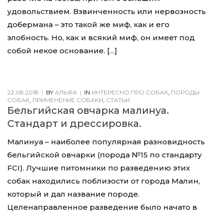
удовольствием. Взвинченность или нервозность
добермана – это такой же миф, как и его
злобность. Но, как и всякий миф, он имеет под
собой некое основание. […]
22.08.2018
|
BY
АЛЬФА
|
IN
ИНТЕРЕСНО ПРО СОБАК
,
ПОРОДЫ
СОБАК
,
ПРИМЕНЕНИЕ СОБАКИ
,
СТАТЬИ
Бельгийская овчарка малинуа.
Стандарт и дрессировка.
Малинуа – наиболее популярная разновидность
бельгийской овчарки (порода №15 по стандарту
FCI). Лучшие питомники по разведению этих
собак находились поблизости от города Малин,
который и дал название породе.
Целенаправленное разведение было начато в