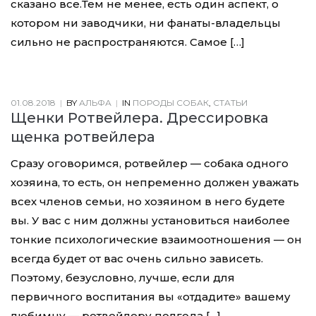
сказано все.Тем не менее, есть один аспект, о
котором ни заводчики, ни фанаты-владельцы
сильно не распространяются. Самое […]
01.08.2018
|
BY
АЛЬФА
|
IN
ПОРОДЫ СОБАК
,
СТАТЬИ
Щенки Ротвейлера. Дрессировка
щенка ротвейлера
Сразу оговоримся, ротвейлер — собака одного
хозяина, то есть, он непременно должен уважать
всех членов семьи, но хозяином в него будете
вы. У вас с ним должны установиться наиболее
тонкие психологические взаимоотношения — он
всегда будет от вас очень сильно зависеть.
Поэтому, безусловно, лучше, если для
первичного воспитания вы «отдадите» вашему
любимцу — ротвейлеру полгода […]