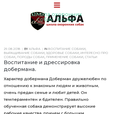
Школа охоронних
собак "Альфа"
29.08.2018
|
BY
АЛЬФА
|
IN
ВОСПИТАНИЕ СОБАКИ
,
ВЫРАЩИВАНИЕ СОБАКИ
,
ЗДОРОВЬЕ СОБАКИ
,
ИНТЕРЕСНО ПРО
СОБАК
,
ПОРОДЫ СОБАК
,
ПРИМЕНЕНИЕ СОБАКИ
,
СТАТЬИ
Воспитание и дрессировка
добермана.
Характер добермана Доберман дружелюбен по
отношению к знакомым людям и животным,
очень предан семье и любит детей. Он
темпераментен и бдителен. Правильно
обученная собака демонстрирует высокие
рабочие качества, причем с большим