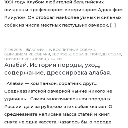
1891 году Клубом любителей бельгийских
овчарок и профессором-ветеринаром Адольфом
Рийулом. Он отобрал наиболее умных и сильных
собак из числа местных пастушьих овчарок, […]
21.08.2018
|
BY
АЛЬФА
|
IN
ВОСПИТАНИЕ СОБАКИ
,
ВЫРАЩИВАНИЕ СОБАКИ
,
ЗДОРОВЬЕ СОБАКИ
,
ПОРОДЫ СОБАК
,
ПРИМЕНЕНИЕ СОБАКИ
,
СТАТЬИ
Алабай. История породы, уход,
содержание, дрессировка алабая.
Алабай — компаньон, соратник, друг…
Среднеазиатской овчаркой нынче никого не
удивишь… Самая многочисленная порода в
России, да и за рубежом этих собак хватает. О
среднеазиате написана масса статей и книг,
снята не одна кассета. Казалось бы, о породе