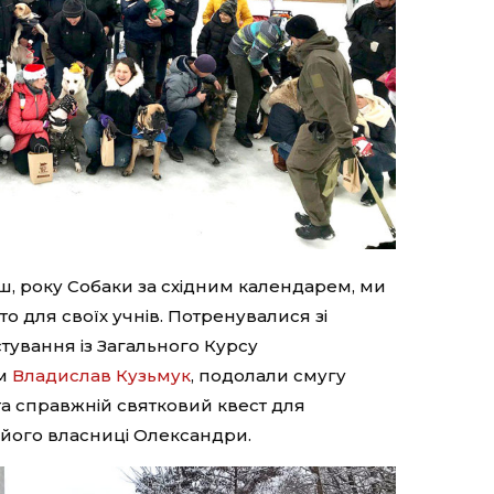
ш, року Собаки за східним календарем, ми
 для своїх учнів. Потренувалися зі
тування із Загального Курсу
ом
Владислав Кузьмук
, подолали смугу
а справжній святковий квест для
 його власниці Олександри.