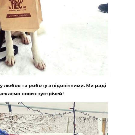
шу любов та роботу з підопічними. Ми раді
 чекаємо нових зустрічей!