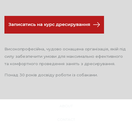
Високопрофесійна, чудово оснащена організація, якій під
силу забезпечити умови для максимально ефективного
та комфортного проведення занять з дресирування.
Понад 30 років досвіду роботи із собаками.
ABOUT
CONTACT